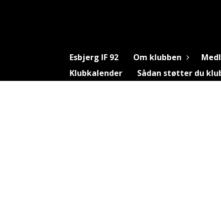
Esbjerg IF 92
Om klubben
Med
Klubkalender
Sådan støtter du kl