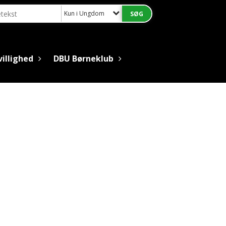
Kun i Ungdom
villighed
DBU Børneklub