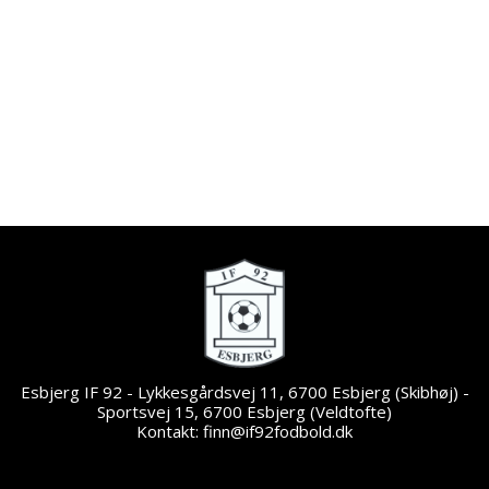
Esbjerg IF 92 - Lykkesgårdsvej 11, 6700 Esbjerg (Skibhøj) -
Sportsvej 15, 6700 Esbjerg (Veldtofte)
Kontakt: finn@if92fodbold.dk