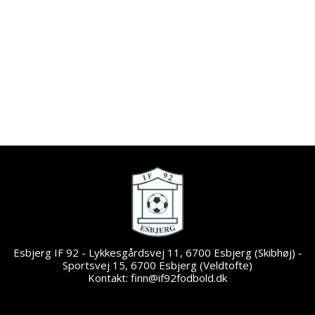
Esbjerg IF 92 - Lykkesgårdsvej 11, 6700 Esbjerg (Skibhøj) -
Sportsvej 15, 6700 Esbjerg (Veldtofte)
Kontakt: finn@if92fodbold.dk