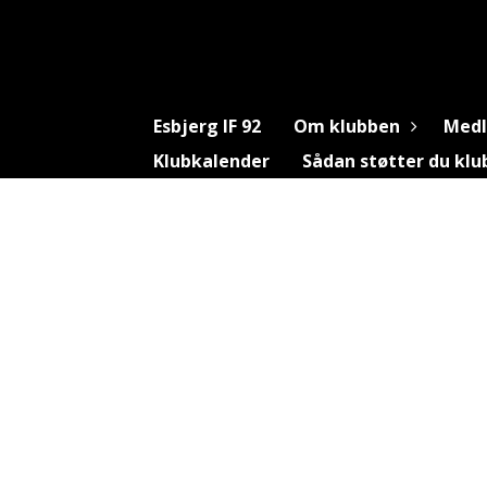
Esbjerg IF 92
Om klubben
Med
Klubkalender
Sådan støtter du kl