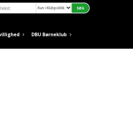
Kun i Klubpolitik
villighed
DBU Børneklub