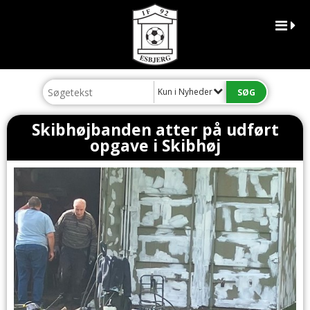
Kun i Nyheder
Skibhøjbanden atter på udført
opgave i Skibhøj