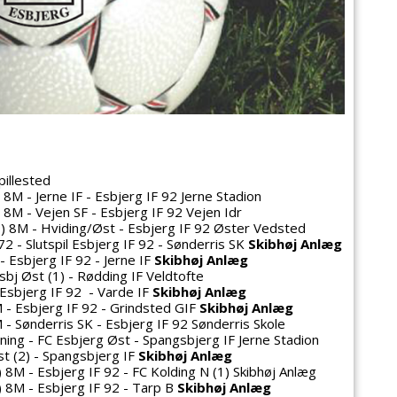
illested
8M - Jerne IF - Esbjerg IF 92 Jerne Stadion
8M - Vejen SF - Esbjerg IF 92 Vejen Idr
 8M - Hviding/Øst - Esbjerg IF 92 Øster Vedsted
 - Slutspil Esbjerg IF 92 - Sønderris SK
Skibhøj Anlæg
 Esbjerg IF 92 - Jerne IF
Skibhøj Anlæg
bj Øst (1) - Rødding IF Veldtofte
Esbjerg IF 92 - Varde IF
Skibhøj Anlæg
- Esbjerg IF 92 - Grindsted GIF
Skibhøj Anlæg
 Sønderris SK - Esbjerg IF 92 Sønderris Skole
ning - FC Esbjerg Øst - Spangsbjerg IF Jerne Stadion
st (2) - Spangsbjerg IF
Skibhøj Anlæg
8M - Esbjerg IF 92 - FC Kolding N (1) Skibhøj Anlæg
 8M - Esbjerg IF 92 - Tarp B
Skibhøj Anlæg