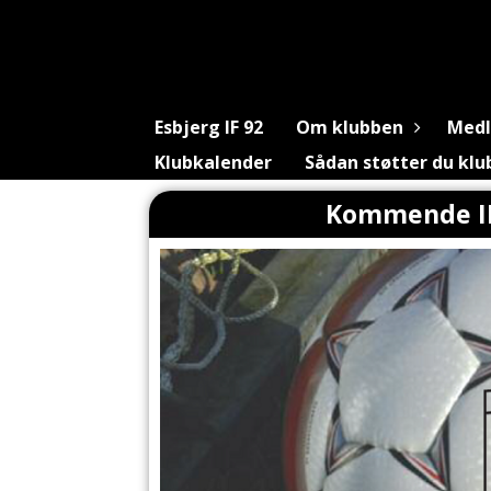
Esbjerg IF 92
Om klubben
Med
Klubkalender
Sådan støtter du kl
Kommende IF9