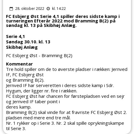
28. oktober 2022
kl. 14:22
FC Esbjerg Øst Serie 4,1 spiller deres sidste kamp i
turneringen Efterår 2022 mod Bramming B(2) på
søndag kl. 13 på Skibhøj Anlæg.
Serie 4,1
Søndag 30.10. kl. 13
Skibhøj Anlæg
FC Esbjerg Øst - Bramming B(2)
Kommentar
Tre hold spiller om de to øverste pladser i rækken: Jernved
IF, FC Esbjerg Øst
og Bramming B(2).
Jernved IF har serveretten i deres sidste kamp i Sdr.
Hygum, der ligger nr. fire i rækken.
FC Esbjerg Øst har chancen for førstepladsen ved en sejr
og Jernved IF taber point i
deres kamp.
Bramming B(2) skal vinde for at fravriste FC Esbjerg Øst 2.
pladsen med mere end tre mål.
Nr. 1 rykker op i Serie 3. Nr. 2 skal spille oprykningskampe
til Serie 3.