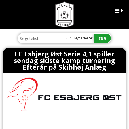
Kun i Nyheder 2022
FC Esbjerg Øst Serie 4,1 spiller
søndag sidste kamp turnering
Efterår på Skibhøj Anlæg